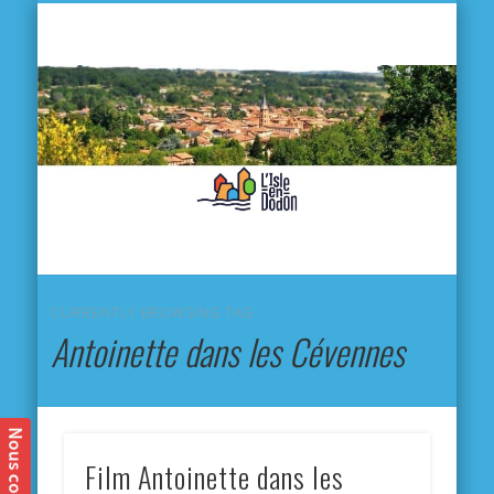
L'
D
MA VILLE
MA VIE QUOTIDIENNE
MES ACTIVITÉS & SORTIES
ANNUAIRES
CONTACT
CURRENTLY BROWSING TAG
Antoinette dans les Cévennes
Film Antoinette dans les