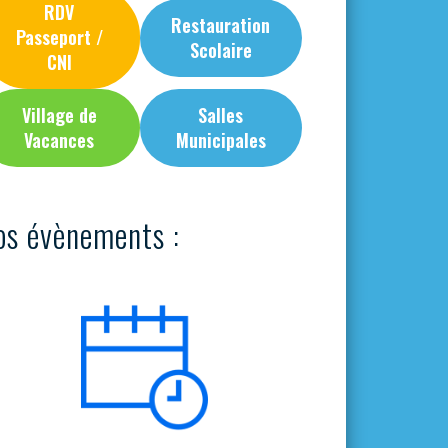
RDV
Restauration
Passeport /
Scolaire
CNI
Village de
Salles
Vacances
Municipales
os évènements :