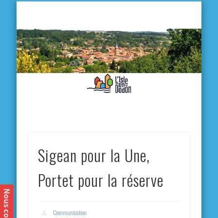
L'
D
MA VILLE
MA VIE QUOTIDIENNE
MES ACTIVITÉS & SORTIES
ANNUAIRES
CONTACT
Sigean pour la Une,
Portet pour la réserve
Communication