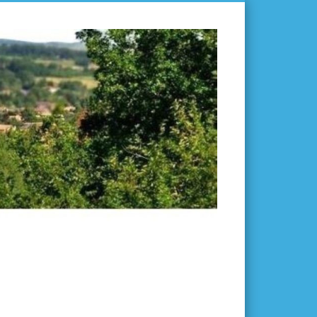
L'ISLE-
EN-
DODON