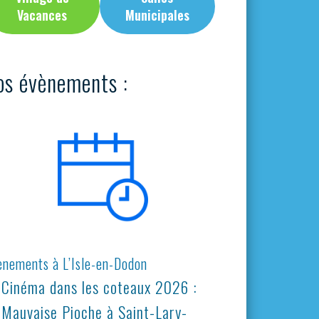
Vacances
Municipales
os évènements :
ènements à L’Isle-en-Dodon
Cinéma dans les coteaux 2026 :
Mauvaise Pioche à Saint-Lary-