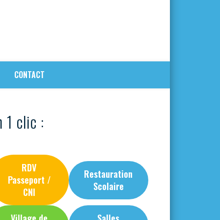
CONTACT
 1 clic :
RDV
Restauration
Passeport /
Scolaire
CNI
Village de
Salles