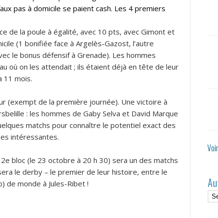
faux pas à domicile se paient cash. Les 4 premiers
ce de la poule à égalité, avec 10 pts, avec Gimont et
icile (1 bonifiée face à Argelès-Gazost, l’autre
 (avec le bonus défensif à Grenade). Les hommes
u où on les attendait ; ils étaient déjà en tête de leur
a 11 mois.
 (exempt de la première journée). Une victoire à
ursbelille : les hommes de Gaby Selva et David Marque
uelques matchs pour connaître le potentiel exact des
ses intéressantes.
Voi
 2e bloc (le 23 octobre à 20 h 30) sera un des matchs
ra le derby – le premier de leur histoire, entre le
Au
up) de monde à Jules-Ribet !