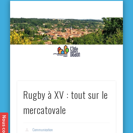
L'
D
MA VILLE
MA VIE QUOTIDIENNE
MES ACTIVITÉS & SORTIES
ANNUAIRES
CONTACT
Rugby à XV : tout sur le
mercatovale
Communication