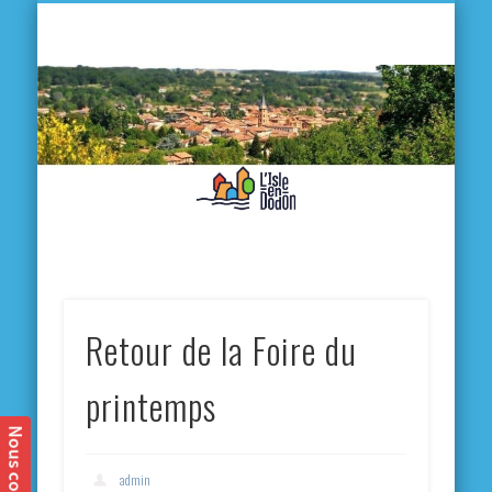
L'
D
MA VILLE
MA VIE QUOTIDIENNE
MES ACTIVITÉS & SORTIES
ANNUAIRES
CONTACT
Retour de la Foire du
printemps
admin