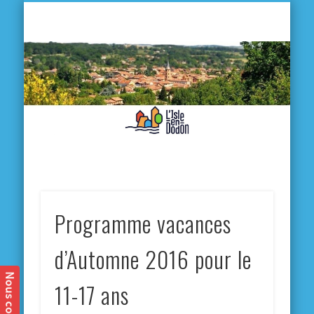
L'
D
MA VILLE
MA VIE QUOTIDIENNE
MES ACTIVITÉS & SORTIES
ANNUAIRES
CONTACT
Programme vacances
d’Automne 2016 pour le
11-17 ans