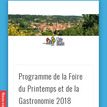
L'
D
MA VILLE
MA VIE QUOTIDIENNE
MES ACTIVITÉS & SORTIES
ANNUAIRES
CONTACT
Programme de la Foire
du Printemps et de la
Gastronomie 2018