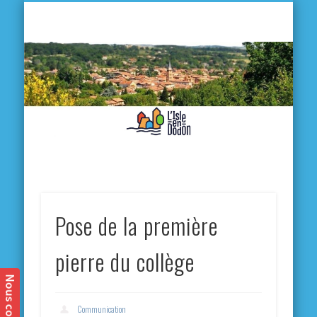
L'
D
MA VILLE
MA VIE QUOTIDIENNE
MES ACTIVITÉS & SORTIES
ANNUAIRES
CONTACT
Pose de la première
pierre du collège
Communication