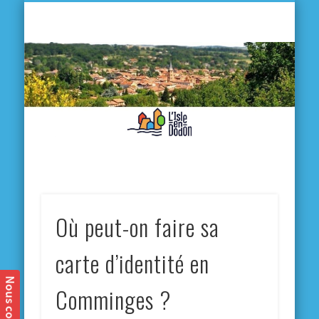
L'
D
MA VILLE
MA VIE QUOTIDIENNE
MES ACTIVITÉS & SORTIES
ANNUAIRES
CONTACT
Où peut-on faire sa
carte d’identité en
Comminges ?