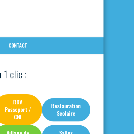
CONTACT
 1 clic :
RDV
Restauration
Passeport /
Scolaire
CNI
Village de
Salles