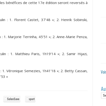
les bénéfices de cette 17e édition seront reversés à
in : 1. Florent Castet, 37’48 »; 2. Henrik Sobinski,
 : 1. Marjorie Terrinha, 45’51 »; 2. Anne-Marie Penza,
lin : 1. Matthieu Paris, 1h19’14 »; 2. Samir Hijazi,
 : 1. Véronique Semezies, 1h41’18 »; 2. Betty Cassan,
Voi
’53 »
Au
SolenSave
sport