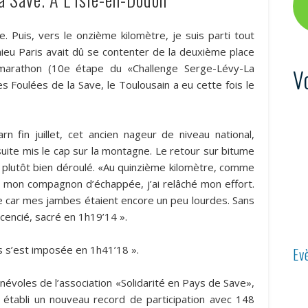
. Puis, vers le onzième kilomètre, je suis parti tout
hieu Paris avait dû se contenter de la deuxième place
-marathon (10e étape du «Challenge Serge-Lévy-La
V
s Foulées de la Save, le Toulousain a eu cette fois le
 fin juillet, cet ancien nageur de niveau national,
uite mis le cap sur la montagne. Le retour sur bitume
st plutôt bien déroulé. «Au quinzième kilomètre, comme
i, mon compagnon d’échappée, j’ai relâché mon effort.
e car mes jambes étaient encore un peu lourdes. Sans
licencié, sacré en 1h19’14 ».
s s’est imposée en 1h41’18 ».
Ev
névoles de l’association «Solidarité en Pays de Save»,
nt établi un nouveau record de participation avec 148