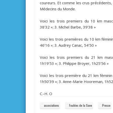
coureurs. Et comme les crus précédents, 
Médecins du Monde.
Voici les trois premiers du 10 km mascul
38’32 »; 3. Michel Barbe, 39’38 »
Voici les trois premières du 10 km féminin
46’16 »; 3. Audrey Canac, 54’50 »
Voici les trois premiers du 21 km mascu
1h19’53 »; 3. Philippe Broyer, 1h25’56 »
Voici les trois première du 21 km féminin
1h50’39 »; 3. Anne-Marie Hooreman, 1h52
C.-H. O
associations
Foulées de la Save
Presse