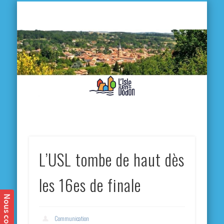
L'
D
MA VILLE
MA VIE QUOTIDIENNE
MES ACTIVITÉS & SORTIES
ANNUAIRES
CONTACT
L’USL tombe de haut dès
les 16es de finale
Communication