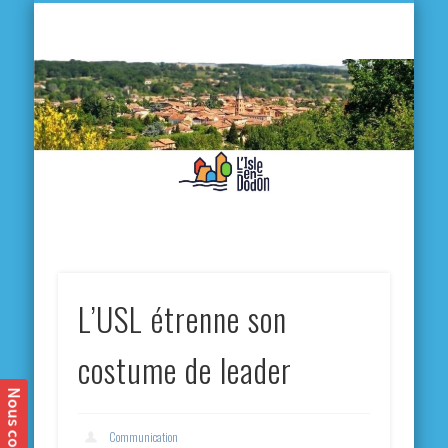
L'
D
MA VILLE
MA VIE QUOTIDIENNE
MES ACTIVITÉS & SORTIES
ANNUAIRES
CONTACT
L’USL étrenne son
costume de leader
Communication