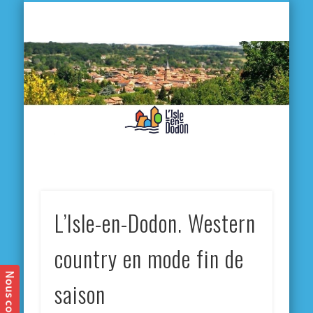
L'
D
MA VILLE
MA VIE QUOTIDIENNE
MES ACTIVITÉS & SORTIES
ANNUAIRES
CONTACT
L’Isle-en-Dodon. Western
country en mode fin de
saison