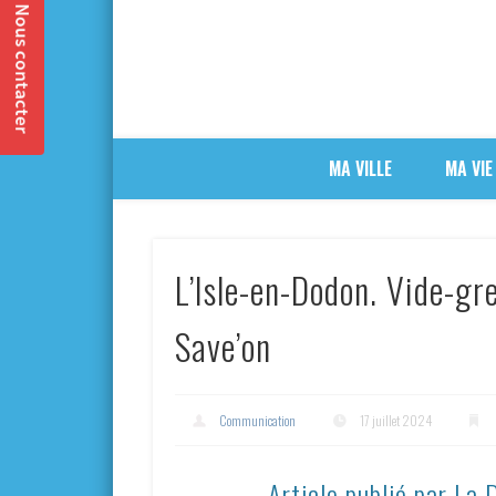
MA VILLE
MA VIE
L’Isle-en-Dodon. Vide-gre
Save’on
Communication
17 juillet 2024
Article publié par La