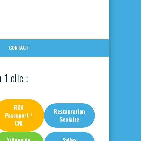
CONTACT
 1 clic :
RDV
Restauration
Passeport /
Scolaire
CNI
Village de
Salles