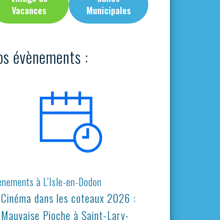
Vacances
Municipales
os évènements :
ènements à L’Isle-en-Dodon
Cinéma dans les coteaux 2026 :
Mauvaise Pioche à Saint-Lary-