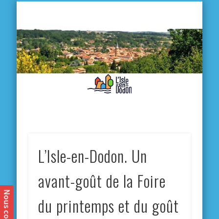
L'
D
MA VILLE
MA VIE QUOTIDIENNE
MES ACTIVITÉS & SORTIES
ANNUAIRES
CONTACT
L’Isle-en-Dodon. Un
avant-goût de la Foire
du printemps et du goût