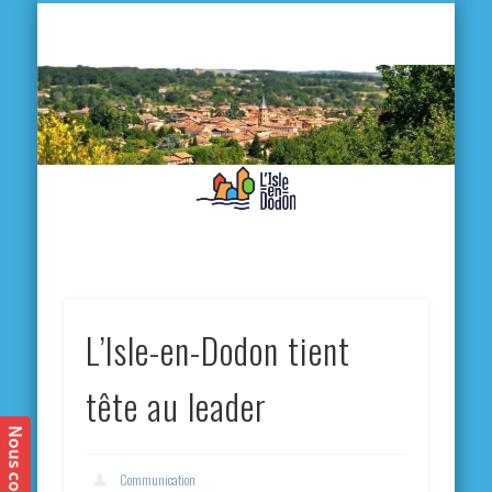
L'
D
MA VILLE
MA VIE QUOTIDIENNE
MES ACTIVITÉS & SORTIES
ANNUAIRES
CONTACT
L’Isle-en-Dodon tient
tête au leader
Communication