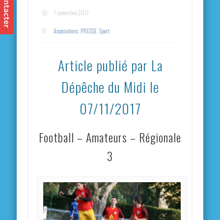
7 novembre 2017
Associations
,
PRESSE
,
Sport
Article publié par La
Dépêche du Midi le
07/11/2017
Football – Amateurs – Régionale
3