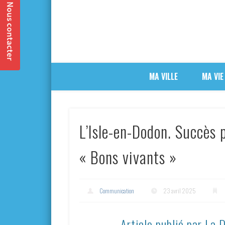
MA VILLE
MA VIE
L’Isle-en-Dodon. Succès 
« Bons vivants »
Communication
23 avril 2025
Article publié par La 