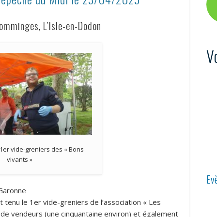
omminges, L’Isle-en-Dodon
V
 1er vide-greniers des « Bons
vivants »
Ev
-Garonne
t tenu le 1er vide-greniers de l’association « Les
up de vendeurs (une cinquantaine environ) et également