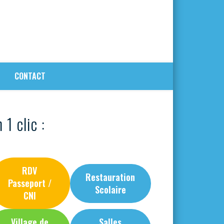
CONTACT
 1 clic :
RDV
Restauration
Passeport /
Scolaire
CNI
Village de
Salles