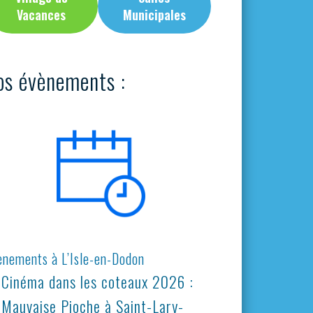
Vacances
Municipales
os évènements :
ènements à L’Isle-en-Dodon
Cinéma dans les coteaux 2026 :
Mauvaise Pioche à Saint-Lary-