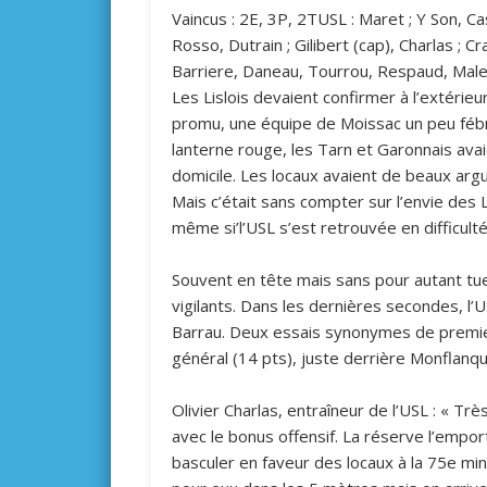
Vaincus : 2E, 3P, 2TUSL : Maret ; Y Son, Cas
Rosso, Dutrain ; Gilibert (cap), Charlas ;
Barriere, Daneau, Tourrou, Respaud, Male
Les Lislois devaient confirmer à l’extérie
promu, une équipe de Moissac un peu fébr
lanterne rouge, les Tarn et Garonnais ava
domicile. Les locaux avaient de beaux ar
Mais c’était sans compter sur l’envie des 
même si’l’USL s’est retrouvée en difficulté
Souvent en tête mais sans pour autant tuer
vigilants. Dans les dernières secondes, l’
Barrau. Deux essais synonymes de premier
général (14 pts), juste derrière Monflanqui
Olivier Charlas, entraîneur de l’USL : « T
avec le bonus offensif. La réserve l’empor
basculer en faveur des locaux à la 75e min