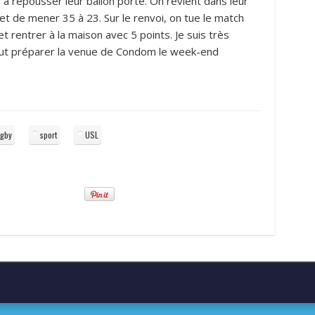
 à repousser leur ballon porté. On revient dans leur
et de mener 35 à 23. Sur le renvoi, on tue le match
et rentrer à la maison avec 5 points. Je suis très
 faut préparer la venue de Condom le week-end
ugby
sport
USL