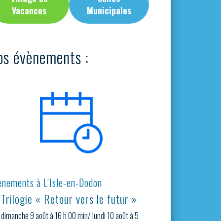
Vacances
Municipales
os évènements :
ènements à L’Isle-en-Dodon
Trilogie « Retour vers le futur »
dimanche 9 août à 16 h 00 min
/
lundi 10 août à 5