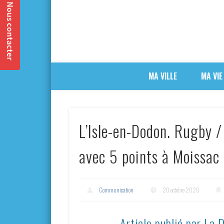
MA VILLE
MA VIE
L’Isle-en-Dodon. Rugby /
avec 5 points à Moissac
Communication
20 octobre 2020
Article publié par La 