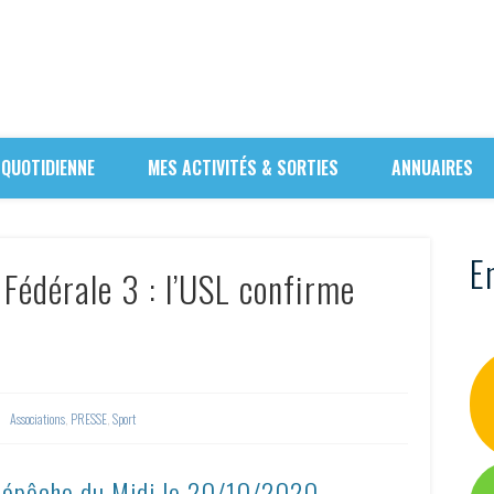
 QUOTIDIENNE
MES ACTIVITÉS & SORTIES
ANNUAIRES
En
 Fédérale 3 : l’USL confirme
Associations
,
PRESSE
,
Sport
Dépêche du Midi le
20/10/2020