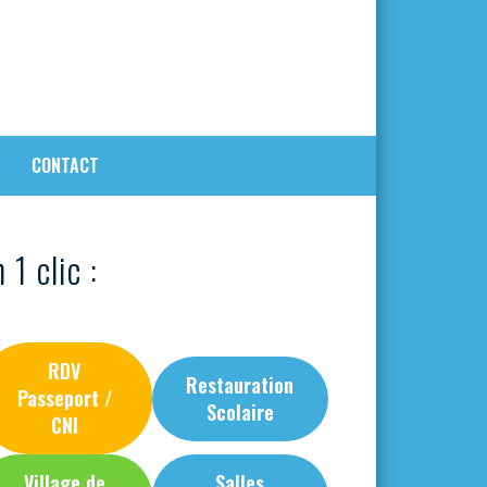
CONTACT
 1 clic :
RDV
Restauration
Passeport /
Scolaire
CNI
Village de
Salles