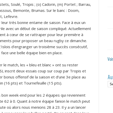
tets, Soulé, Tropis ; (o) Cadorin, (m) Portet ; Barrau,
 Crassous, Bemonte, Brumas. Sur le banc : Doom,
t, Lefevre.
ur leur très bonne entame de saison. Face à eux un
ile avec un début de saison compliqué. Actuellement
ient à cœur de se rattraper pour leur première à
guments pour proposer un beau rugby ce dimanche.
L’Islois d’engranger un troisième succès consécutif,
 face une belle équipe bien en place.
Voi
 le match, les « bleu et blanc » ont su rester
USL inscrit deux essais coup sur coup par Tropis et
Au
 bonus offensif de la saison et d’une 3e place au
n (16 pts) et Tournefeuille (15 pts).
rès bon week-end pour les 2 équipes qui reviennent
te 62 à 0. Quant à notre équipe fanion le match peut
ute où alors nous menions 28 à 23. Il y a un lancer