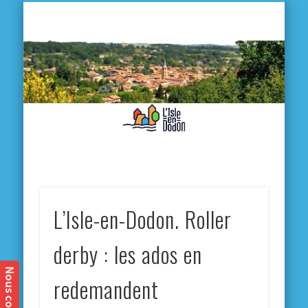
L'
D
MA VILLE
MA VIE QUOTIDIENNE
MES ACTIVITÉS & SORTIES
ANNUAIRES
CONTACT
L’Isle-en-Dodon. Roller
derby : les ados en
redemandent