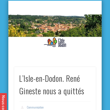
L'
D
MA VILLE
MA VIE QUOTIDIENNE
MES ACTIVITÉS & SORTIES
ANNUAIRES
CONTACT
L’Isle-en-Dodon. René
Gineste nous a quittés
Communication