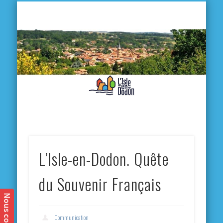
L'
D
MA VILLE
MA VIE QUOTIDIENNE
MES ACTIVITÉS & SORTIES
ANNUAIRES
CONTACT
L’Isle-en-Dodon. Quête
du Souvenir Français
Communication