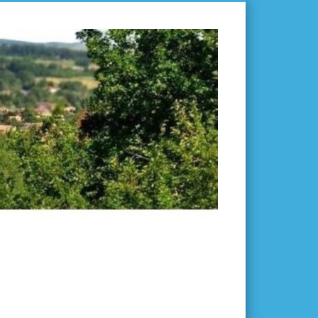
L'ISLE-
EN-
DODON