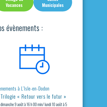
Vacances
Municipales
os évènements :
ènements à L’Isle-en-Dodon
Trilogie « Retour vers le futur »
dimanche 9 août à 16 h 00 min
/
lundi 10 août à 5