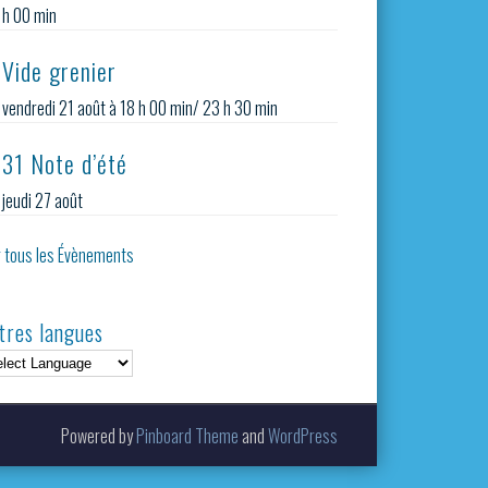
h 00 min
Vide grenier
vendredi 21 août à 18 h 00 min
/
23 h 30 min
31 Note d’été
jeudi 27 août
r tous les Évènements
tres langues
Powered by
Pinboard Theme
and
WordPress