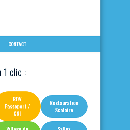
CONTACT
 1 clic :
RDV
Restauration
Passeport /
Scolaire
CNI
Village de
Salles