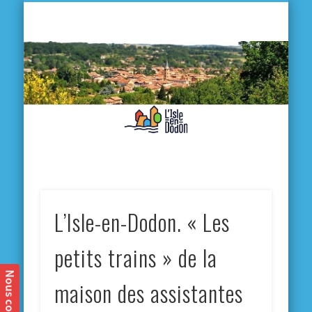
L'
D
MA VILLE
MA VIE QUOTIDIENNE
MES ACTIVITÉS & SORTIES
ANNUAIRES
CONTACT
L’Isle-en-Dodon. « Les
petits trains » de la
maison des assistantes