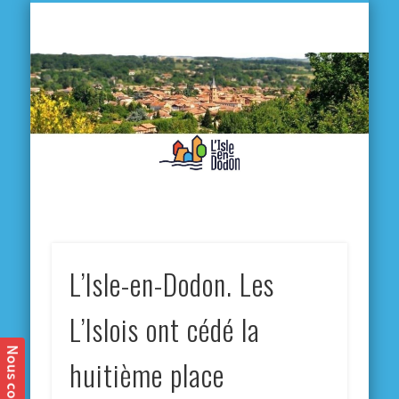
L'
D
MA VILLE
MA VIE QUOTIDIENNE
MES ACTIVITÉS & SORTIES
ANNUAIRES
CONTACT
L’Isle-en-Dodon. Les
L’Islois ont cédé la
huitième place