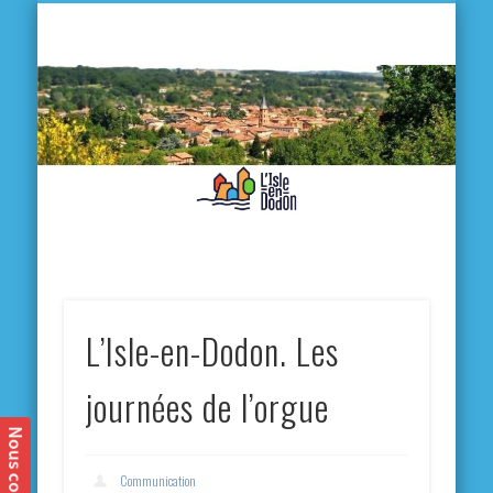
L'
D
MA VILLE
MA VIE QUOTIDIENNE
MES ACTIVITÉS & SORTIES
ANNUAIRES
CONTACT
L’Isle-en-Dodon. Les
journées de l’orgue
Communication