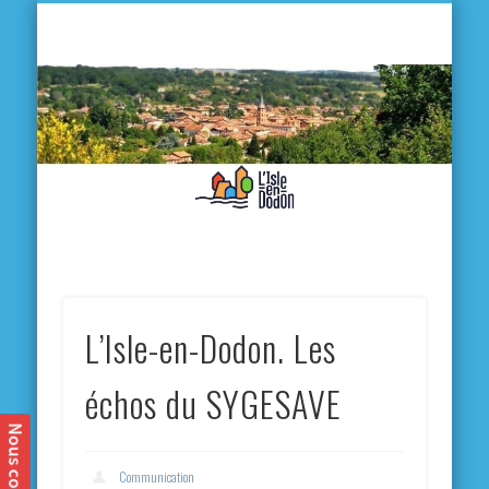
L'
D
MA VILLE
MA VIE QUOTIDIENNE
MES ACTIVITÉS & SORTIES
ANNUAIRES
CONTACT
L’Isle-en-Dodon. Les
échos du SYGESAVE
Communication