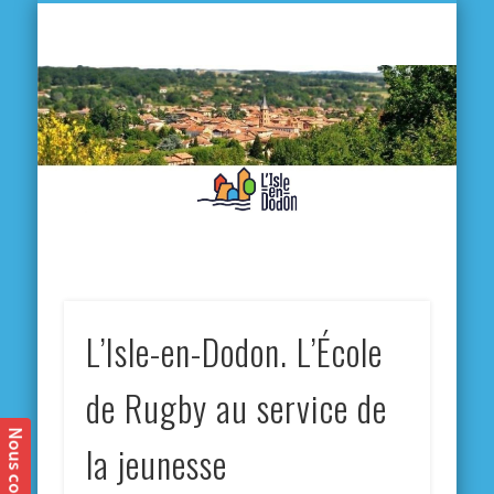
L'
D
MA VILLE
MA VIE QUOTIDIENNE
MES ACTIVITÉS & SORTIES
ANNUAIRES
CONTACT
L’Isle-en-Dodon. L’École
de Rugby au service de
la jeunesse