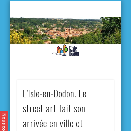
L'
D
MA VILLE
MA VIE QUOTIDIENNE
MES ACTIVITÉS & SORTIES
ANNUAIRES
CONTACT
L’Isle-en-Dodon. Le
street art fait son
arrivée en ville et