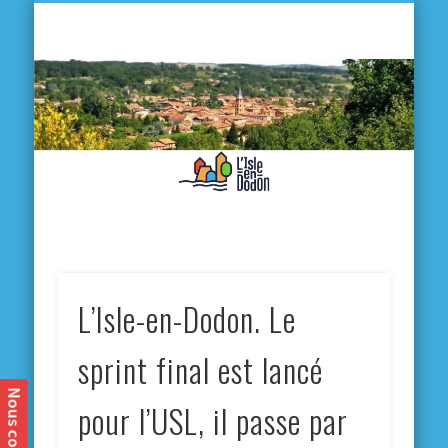
L'
D
MA VILLE
MA VIE QUOTIDIENNE
MES ACTIVITÉS & SORTIES
ANNUAIRES
CONTACT
L’Isle-en-Dodon. Le
sprint final est lancé
pour l’USL, il passe par