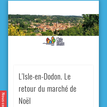
L'
D
MA VILLE
MA VIE QUOTIDIENNE
MES ACTIVITÉS & SORTIES
ANNUAIRES
CONTACT
L’Isle-en-Dodon. Le
retour du marché de
Noël