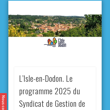
L'
D
MA VILLE
MA VIE QUOTIDIENNE
MES ACTIVITÉS & SORTIES
ANNUAIRES
CONTACT
L’Isle-en-Dodon. Le
programme 2025 du
Syndicat de Gestion de