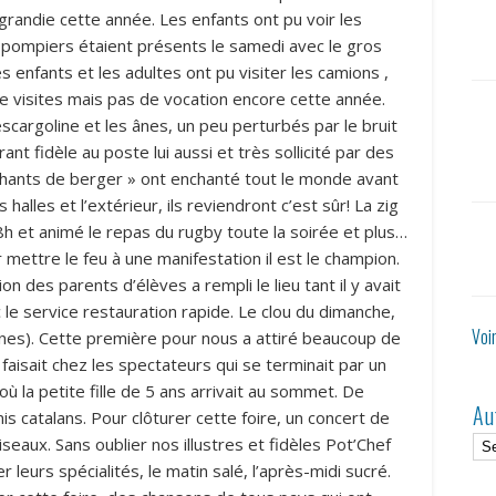
agrandie cette année. Les enfants ont pu voir les
pompiers étaient présents le samedi avec le gros
es enfants et les adultes ont pu visiter les camions ,
de visites mais pas de vocation encore cette année.
scargoline et les ânes, un peu perturbés par le bruit
t fidèle au poste lui aussi et très sollicité par des
 Chants de berger » ont enchanté tout le monde avant
halles et l’extérieur, ils reviendront c’est sûr! La zig
 et animé le repas du rugby toute la soirée et plus…
r mettre le feu à une manifestation il est le champion.
n des parents d’élèves a rempli le lieu tant il y avait
le service restauration rapide. Le clou du dimanche,
Voi
maines). Cette première pour nous a attiré beaucoup de
faisait chez les spectateurs qui se terminait par un
la petite fille de 5 ans arrivait au sommet. De
Au
s catalans. Pour clôturer cette foire, un concert de
seaux. Sans oublier nos illustres et fidèles Pot’Chef
er leurs spécialités, le matin salé, l’après-midi sucré.