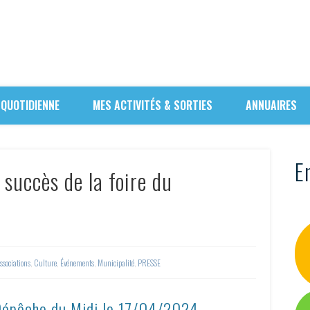
 QUOTIDIENNE
MES ACTIVITÉS & SORTIES
ANNUAIRES
En
 succès de la foire du
ssociations
,
Culture
,
Événements
,
Municipalité
,
PRESSE
 Dépêche du Midi le
17/04/2024