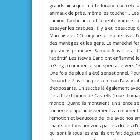
grands ainsi que la fête foraine qui a été 
animaux de près, même les toucher… Les 
camion, l’ambulance et la petite voiture. L
essayer les casques . Il y a eu beaucoup 
Marquise et CO toujours présents avec l’e
des manèges et les gens. Le maréchal ferran
questions pratiques. Samedi 6 avril les «
l’apéritif. Les New’s Band ont enflammé les 
à Greg a commencé son spectacle vers 18h
Une fois de plus il a été sensationnel. Pou
Dimanche 7 avril au pré commun l’associatio
d’exposants. Un succès là également avec 
c’était l’exhibition de Castells (tours hu
monde. Quand ils montaient, un silence se 
tonnerre d’applaudissements au moment où 
l’émotion et beaucoup de joie avec nos ami
chants de tous horizons par les drôles d’oi
qui sont là tous les ans. Ils ont fait dégust