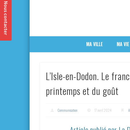
MA VILLE
MA VIE
L’Isle-en-Dodon. Le franc
printemps et du goût
Communication
17 avril 2024
A
Article publié par La