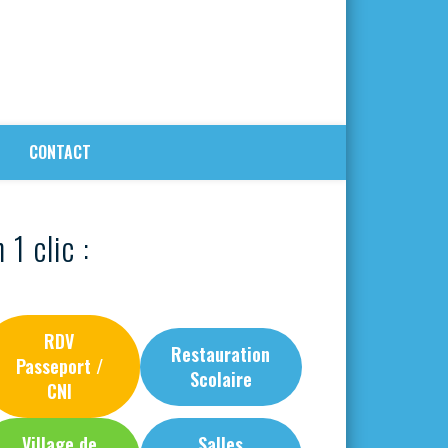
CONTACT
 1 clic :
RDV
Restauration
Passeport /
Scolaire
CNI
Village de
Salles