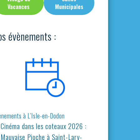
Vacances
Municipales
os évènements :
ènements à L’Isle-en-Dodon
Cinéma dans les coteaux 2026 :
Mauvaise Pioche à Saint-Lary-