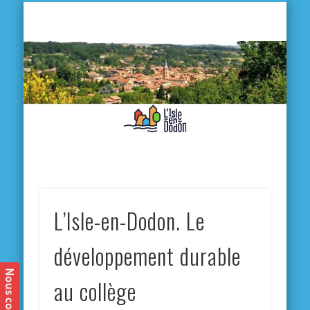
L'
D
MA VILLE
MA VIE QUOTIDIENNE
MES ACTIVITÉS & SORTIES
ANNUAIRES
CONTACT
L’Isle-en-Dodon. Le
développement durable
au collège