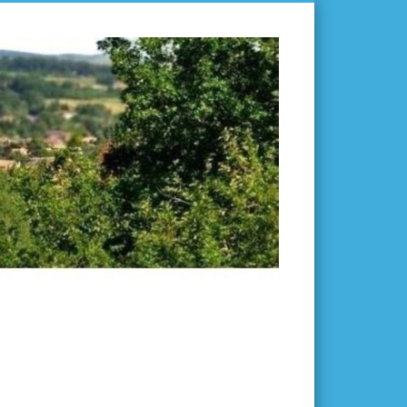
L'ISLE-
EN-
DODON