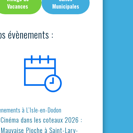
Vacances
Municipales
os évènements :
ènements à L’Isle-en-Dodon
Cinéma dans les coteaux 2026 :
Mauvaise Pioche à Saint-Lary-