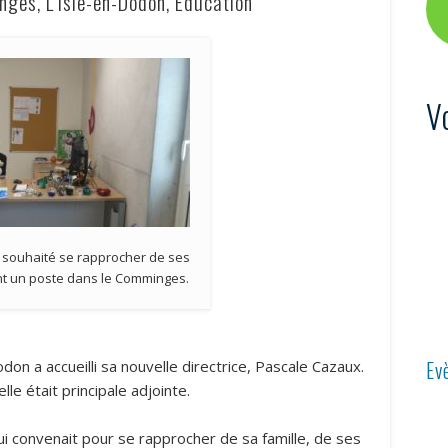
ges, L’Isle-en-Dodon, Éducation
V
 souhaité se rapprocher de ses
nt un poste dans le Comminges.
Ev
on a accueilli sa nouvelle directrice, Pascale Cazaux.
lle était principale adjointe.
ui convenait pour se rapprocher de sa famille, de ses