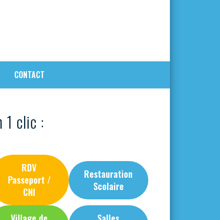
CONTACT
 1 clic :
RDV
Restauration
Passeport /
Scolaire
CNI
Village de
Salles