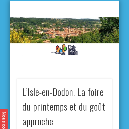
L'
D
MA VILLE
MA VIE QUOTIDIENNE
MES ACTIVITÉS & SORTIES
ANNUAIRES
CONTACT
L’Isle-en-Dodon. La foire
du printemps et du goût
approche