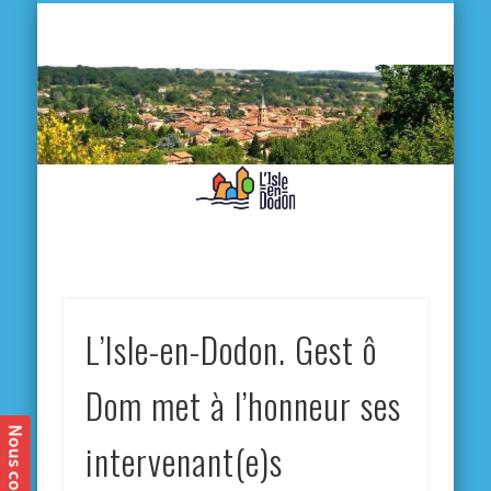
L'
D
MA VILLE
MA VIE QUOTIDIENNE
MES ACTIVITÉS & SORTIES
ANNUAIRES
CONTACT
L’Isle-en-Dodon. Gest ô
Dom met à l’honneur ses
intervenant(e)s