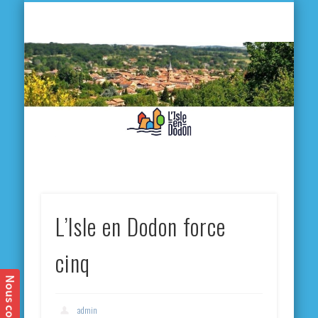
L'
D
MA VILLE
MA VIE QUOTIDIENNE
MES ACTIVITÉS & SORTIES
ANNUAIRES
CONTACT
L’Isle en Dodon force
cinq
admin