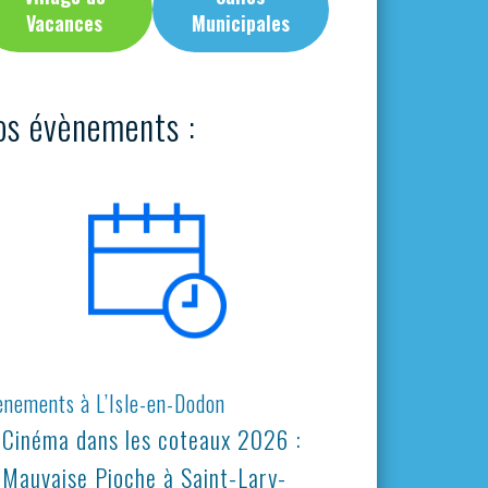
Vacances
Municipales
os évènements :
ènements à L’Isle-en-Dodon
Cinéma dans les coteaux 2026 :
Mauvaise Pioche à Saint-Lary-