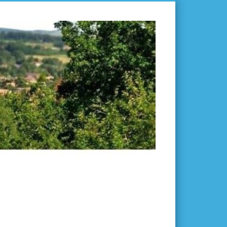
L'ISLE-
EN-
DODON