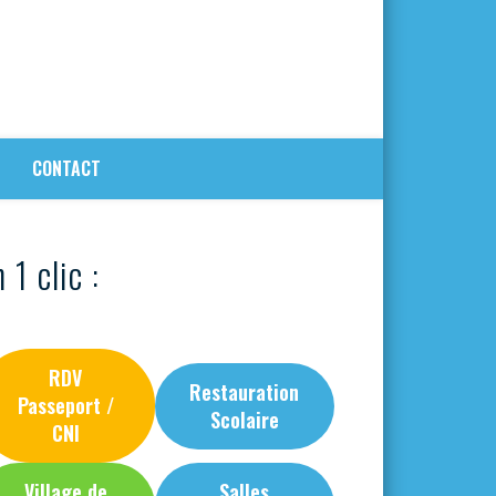
CONTACT
 1 clic :
RDV
Restauration
Passeport /
Scolaire
CNI
Village de
Salles