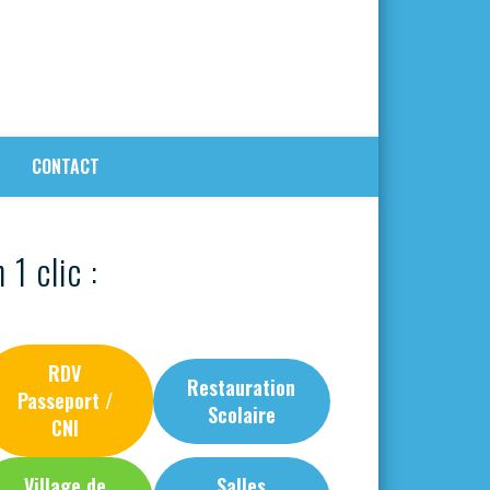
CONTACT
 1 clic :
RDV
Restauration
Passeport /
Scolaire
CNI
Village de
Salles