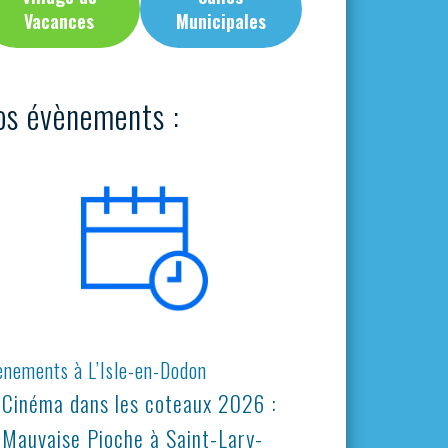
Vacances
Municipales
os évènements :
ènements à L’Isle-en-Dodon
Cinéma dans les coteaux 2026 :
Mauvaise Pioche à Saint-Lary-