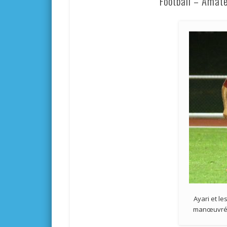
Football – Amate
Ayari et le
manœuvré à