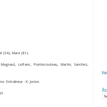
é (34), Mare (81).
, Magnaut, Lefranc, Pointecouteau, Martin, Sanchez,
Voi
o. Entraîneur : K. Jorion.
Au
et