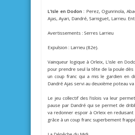
L’Isle en Dodon
: Perez, Ogunrinola, Aba
Ajas, Ayari, Dandré, Sarniguet, Larrieu. Entr
Avertissements : Serres Larrieu
Expulsion : Larrieu (82e).
Vainqueur logique à Orleix, L’isle en Dod
pour prendre seul la tête de la poule dès 
un coup franc qui a mis le gardien en di
Dandré Ajas servi au deuxième poteau va o
Le jeu collectif des l’islois va leur perm
pause par Dandré qui se permet de dribbl
va redonner espoir à Orleix en reduisant l
grâce à un coup franc superbement frapp
La Dépêche du Midi