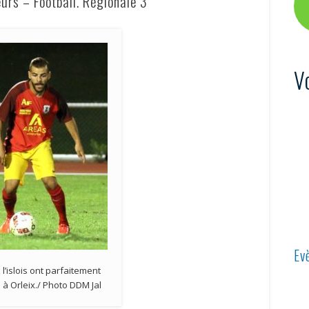
urs – Football. Régionale 3
V
Ev
s l’islois ont parfaitement
 Orleix./ Photo DDM Jal