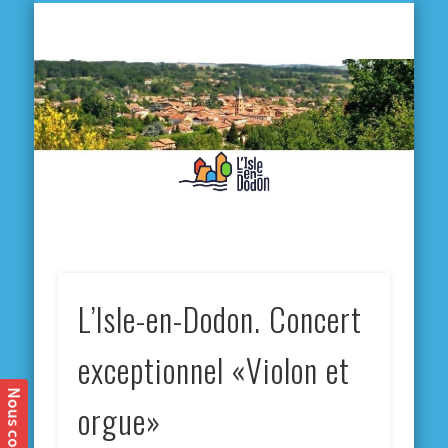
L'
D
MA VILLE
MA VIE QUOTIDIENNE
MES ACTIVITÉS & SORTIES
ANNUAIRES
CONTACT
L’Isle-en-Dodon. Concert
exceptionnel «Violon et
orgue»