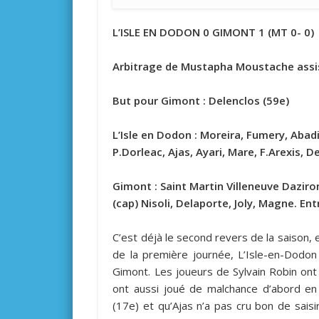
L’ISLE EN DODON 0 GIMONT 1 (MT 0- 0)
Arbitrage de Mustapha Moustache assist
But pour Gimont
: Delenclos (59e)
L’Isle en Dodon
: Moreira, Fumery, Abadi
P.Dorleac, Ajas, Ayari, Mare, F.Arexis, D
Gimont
: Saint Martin Villeneuve Daziro
(cap) Nisoli, Delaporte, Joly, Magne. En
C’est déjà le second revers de la saison, e
de la première journée, L’Isle-en-Dodon
Gimont. Les joueurs de Sylvain Robin ont 
ont aussi joué de malchance d’abord en
(17e) et qu’Ajas n’a pas cru bon de saisi