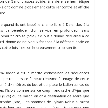
tion de Gimont assez solide, à la défense hermétique
slois ont dominé globalement cette rencontre et affiché
ire.
e quand ils ont laissé le champ libre à Delenclos à la
ois va bénéficier d’un service en profondeur sans
n beau tir croisé (59e). Ce but a donné des ailes à ce
rd, donne de nouveaux frissons à la défense locale en
cette fois il croise heureusement trop son tir.
le-en-Dodon a eu le mérite d’enchaîner les séquences
anque toujours ce fameux réalisme à l’image de cette
on à dix mètres du but et qui place le ballon au ras du
les l’Islois comme sur ce coup franc cadré d’Ajas que
e (82e) ou ce ballon en or à destination de Mare que
trophe (88e). Les hommes de Sylvain Robin auraient
 mais leur maladresse leur a joué des tours pour une