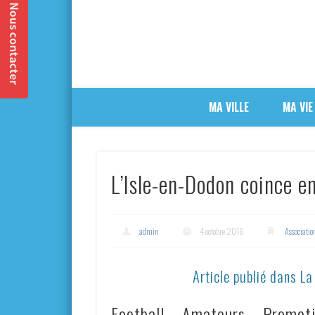
MA VILLE
MA VIE
L’Isle-en-Dodon coince e
admin
4 octobre 2016
Associatio
Article publié dans L
Football – Amateurs – Promoti