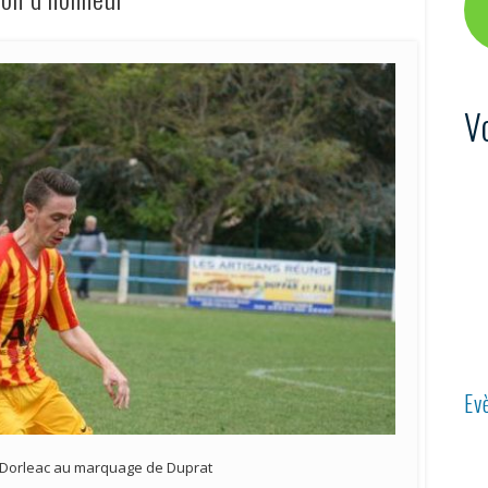
V
Ev
e Dorleac au marquage de Duprat