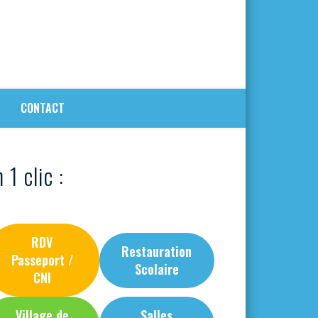
CONTACT
 1 clic :
RDV
Restauration
Passeport /
Scolaire
CNI
Village de
Salles