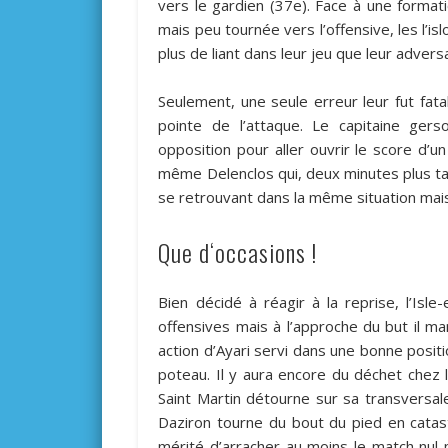
vers le gardien (37e). Face à une forma
mais peu tournée vers l’offensive, les l’i
plus de liant dans leur jeu que leur adversa
Seulement, une seule erreur leur fut fatal
pointe de l’attaque. Le capitaine gers
opposition pour aller ouvrir le score d’u
même Delenclos qui, deux minutes plus ta
se retrouvant dans la même situation mais 
Que d‘occasions !
Bien décidé à réagir à la reprise, l’Is
offensives mais à l’approche du but il m
action d’Ayari servi dans une bonne positi
poteau. Il y aura encore du déchet chez 
Saint Martin détourne sur sa transversal
Daziron tourne du bout du pied en catas
mérité d’arracher au moins le match nul