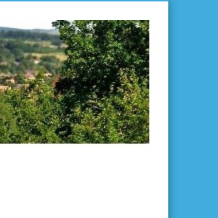
L'ISLE-
EN-
DODON