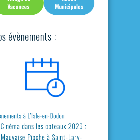
Vacances
Municipales
os évènements :
ènements à L’Isle-en-Dodon
Cinéma dans les coteaux 2026 :
Mauvaise Pioche à Saint-Lary-