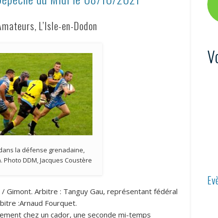
mateurs, L’Isle-en-Dodon
V
re dans la défense grenadaine,
n. Photo DDM, Jacques Coustère
Ev
/ Gimont. Arbitre : Tanguy Gau, représentant fédéral
bitre :Arnaud Fourquet.
acement chez un cador, une seconde mi-temps