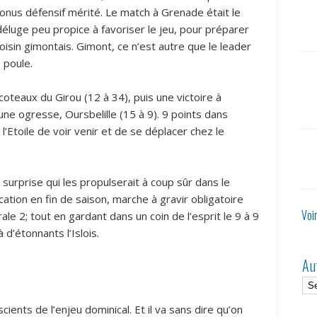
onus défensif mérité. Le match à Grenade était le
déluge peu propice à favoriser le jeu, pour préparer
isin gimontais. Gimont, ce n’est autre que le leader
 poule.
coteaux du Girou (12 à 34), puis une victoire à
ne ogresse, Oursbelille (15 à 9). 9 points dans
l’Etoile de voir venir et de se déplacer chez le
a surprise qui les propulserait à coup sûr dans le
ication en fin de saison, marche à gravir obligatoire
Voi
e 2; tout en gardant dans un coin de l’esprit le 9 à 9
d’étonnants l’Islois.
Au
cients de l’enjeu dominical. Et il va sans dire qu’on