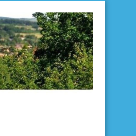
L'ISLE-
EN-
DODON