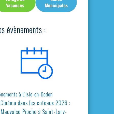
Vacances
Municipales
os évènements :
ènements à L’Isle-en-Dodon
Cinéma dans les coteaux 2026 :
Mauvaise Pioche à Saint-Lary-