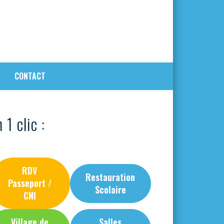
CONTACT
 1 clic :
RDV
Restauration
Passeport /
Scolaire
CNI
Village de
Salles