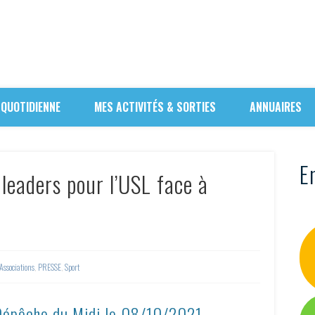
 QUOTIDIENNE
MES ACTIVITÉS & SORTIES
ANNUAIRES
En
 leaders pour l’USL face à
Associations
,
PRESSE
,
Sport
 Dépêche du Midi le
08/10/2021