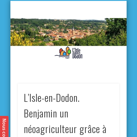
L'
D
MA VILLE
MA VIE QUOTIDIENNE
MES ACTIVITÉS & SORTIES
ANNUAIRES
CONTACT
L’Isle-en-Dodon.
Benjamin un
néoagriculteur grâce à