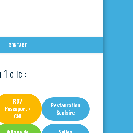
CONTACT
 1 clic :
RDV
Restauration
Passeport /
Scolaire
CNI
Village de
Salles