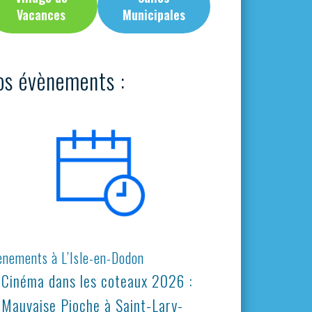
Vacances
Municipales
os évènements :
ènements à L’Isle-en-Dodon
Cinéma dans les coteaux 2026 :
Mauvaise Pioche à Saint-Lary-