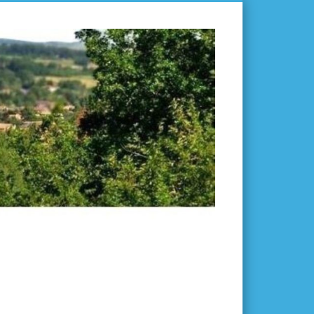
L'ISLE-
EN-
DODON