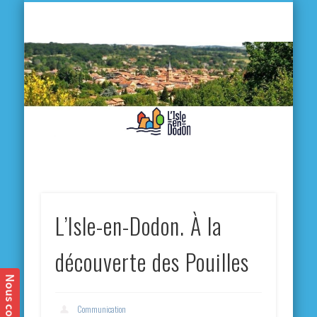
L'
D
MA VILLE
MA VIE QUOTIDIENNE
MES ACTIVITÉS & SORTIES
ANNUAIRES
CONTACT
L’Isle-en-Dodon. À la
découverte des Pouilles
Communication