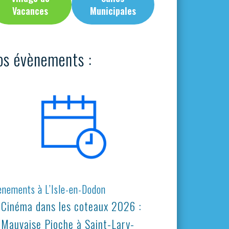
Vacances
Municipales
os évènements :
ènements à L’Isle-en-Dodon
Cinéma dans les coteaux 2026 :
Mauvaise Pioche à Saint-Lary-