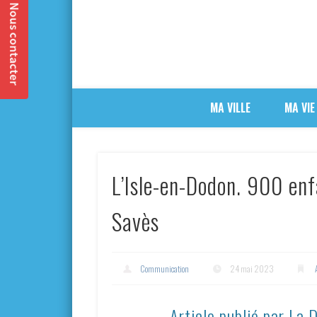
MA VILLE
MA VIE
L’Isle-en-Dodon. 900 enf
Savès
Communication
24 mai 2023
Article publié par La