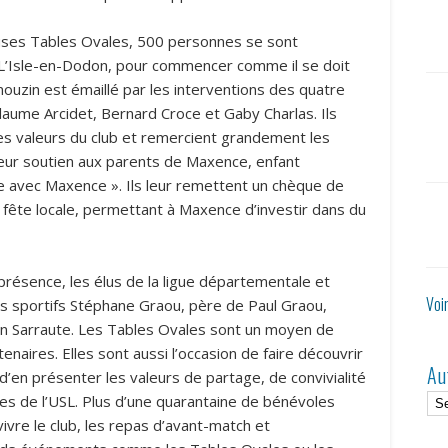
euses Tables Ovales, 500 personnes se sont
 L’Isle-en-Dodon, pour commencer comme il se doit
imouzin est émaillé par les interventions des quatre
llaume Arcidet, Bernard Croce et Gaby Charlas. Ils
es valeurs du club et remercient grandement les
eur soutien aux parents de Maxence, enfant
e avec Maxence ». Ils leur remettent un chèque de
la fête locale, permettant à Maxence d’investir dans du
r présence, les élus de la ligue départementale et
Voi
les sportifs Stéphane Graou, père de Paul Graou,
en Sarraute. Les Tables Ovales sont un moyen de
enaires. Elles sont aussi l’occasion de faire découvrir
Au
 d’en présenter les valeurs de partage, de convivialité
res de l’USL. Plus d’une quarantaine de bénévoles
vivre le club, les repas d’avant-match et