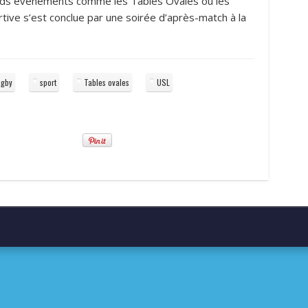
rands événements comme les Tables Ovales ou les
rtive s’est conclue par une soirée d’après-match à la
ugby
sport
Tables ovales
USL