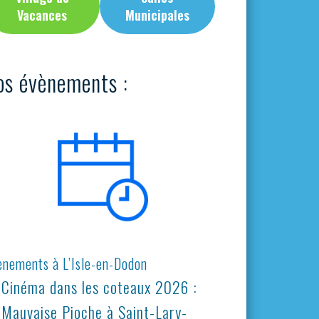
Vacances
Municipales
os évènements :
ènements à L’Isle-en-Dodon
Cinéma dans les coteaux 2026 :
Mauvaise Pioche à Saint-Lary-