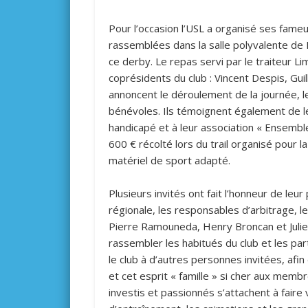
Pour l’occasion l’USL a organisé ses fam
rassemblées dans la salle polyvalente de
ce derby. Le repas servi par le traiteur L
coprésidents du club : Vincent Despis, Gui
annoncent le déroulement de la journée, l
bénévoles. Ils témoignent également de l
handicapé et à leur association « Ensembl
600 € récolté lors du trail organisé pour 
matériel de sport adapté.
Plusieurs invités ont fait l’honneur de leu
régionale, les responsables d’arbitrage, 
Pierre Ramouneda, Henry Broncan et Juli
rassembler les habitués du club et les part
le club à d’autres personnes invitées, afin
et cet esprit « famille » si cher aux memb
investis et passionnés s’attachent à faire 