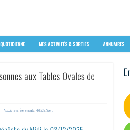
 QUOTIDIENNE
MES ACTIVITÉS & SORTIES
ANNUAIRES
En
rsonnes aux Tables Ovales de
Associations
,
Événements
,
PRESSE
,
Sport
 Dépêche du Midi le
03/12/2025