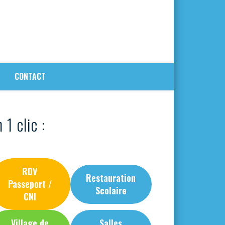
CONTACT
 1 clic :
RDV
Restauration
Passeport /
Scolaire
CNI
Village de
Salles