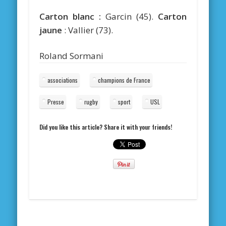
Carton blanc :
Garcin (45).
Carton
jaune
: Vallier (73).
Roland Sormani
associations
champions de France
Presse
rugby
sport
USL
Did you like this article? Share it with your friends!