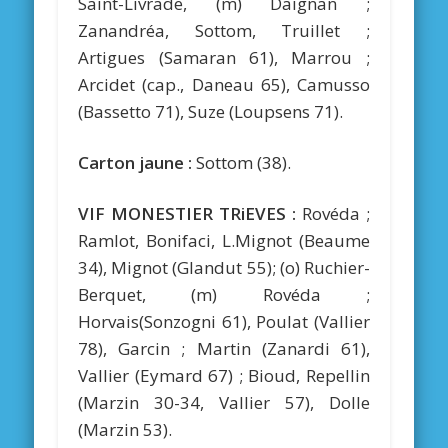
Saint-Livrade, (m) Daignan ;
Zanandréa, Sottom, Truillet ;
Artigues (Samaran 61), Marrou ;
Arcidet (cap., Daneau 65), Camusso
(Bassetto 71), Suze (Loupsens 71).
Carton jaune :
Sottom (38).
VIF MONESTIER TRiEVES :
Rovéda ;
Ramlot, Bonifaci, L.Mignot (Beaume
34), Mignot (Glandut 55); (o) Ruchier-
Berquet, (m) Rovéda ;
Horvais(Sonzogni 61), Poulat (Vallier
78), Garcin ; Martin (Zanardi 61),
Vallier (Eymard 67) ; Bioud, Repellin
(Marzin 30-34, Vallier 57), Dolle
(Marzin 53).