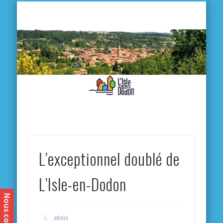
L'
D
MA VILLE
MA VIE QUOTIDIENNE
MES ACTIVITÉS & SORTIES
ANNUAIRES
CONTACT
L’exceptionnel doublé de
L’Isle-en-Dodon
admin