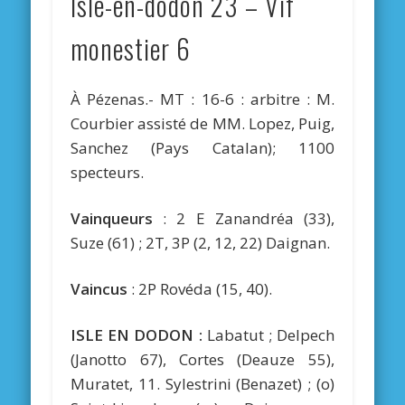
Isle-en-dodon 23 – Vif
monestier 6
À Pézenas.- MT : 16-6 : arbitre : M.
Courbier assisté de MM. Lopez, Puig,
Sanchez (Pays Catalan); 1100
specteurs.
Vainqueurs
: 2 E Zanandréa (33),
Suze (61) ; 2T, 3P (2, 12, 22) Daignan.
Vaincus
: 2P Rovéda (15, 40).
ISLE EN DODON :
Labatut ; Delpech
(Janotto 67), Cortes (Deauze 55),
Muratet, 11. Sylestrini (Benazet) ; (o)