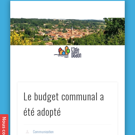
L'
D
MA VILLE
MA VIE QUOTIDIENNE
MES ACTIVITÉS & SORTIES
ANNUAIRES
CONTACT
Le budget communal a
été adopté
Communication